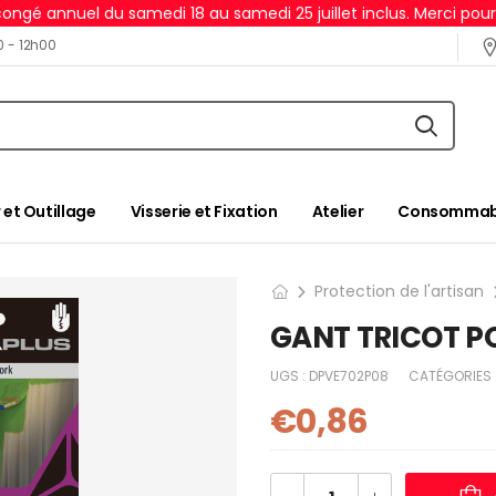
ongé annuel du samedi 18 au samedi 25 juillet inclus. Merci pou
0 - 12h00
 et Outillage
Visserie et Fixation
Atelier
Consommabl
Protection de l'artisan
GANT TRICOT P
UGS :
DPVE702P08
CATÉGORIES 
€
0,86