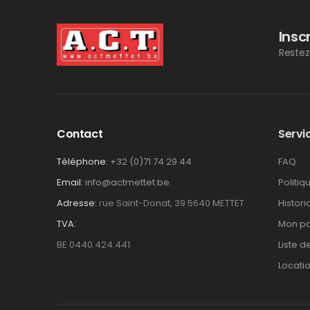
Insc
Restez
Contact
Servic
Téléphone:
+32 (0)71 74 29 44
FAQ
Email:
info@actmettet.be
Politiq
Adresse:
rue Saint-Donat, 39 5640 METTET
Histor
TVA:
Mon pa
BE 0440.424.441
Liste d
Locati