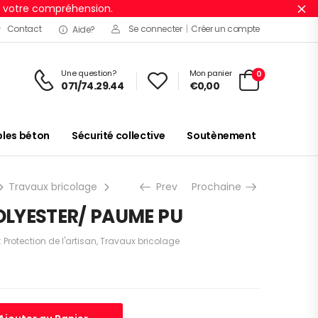
r votre compréhension.
Ig
Contact
Se connecter
|
Créer un compte
Aide?
Une question?
Mon panier
0
071/74.29.44
€
0,00
es béton
Sécurité collective
Soutènement
Travaux bricolage
GANT TRICOT POLYESTER/ PAUME PU
Prev
Prochaine
OLYESTER/ PAUME PU
:
Protection de l'artisan
,
Travaux bricolage