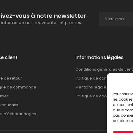
rivez-vous à notre newsletter
 informé de nos nouveautés et promos.
e client
Informations légales
Conditions générales de ven
ue de retour
Politique de confidentialité
ique de commande
Mentions légales
Pour offrir
nier
Politique de cookies
les cookies
e souhaits
de consenti
que le comp
on d'échafaudages
pas consent
certaines c