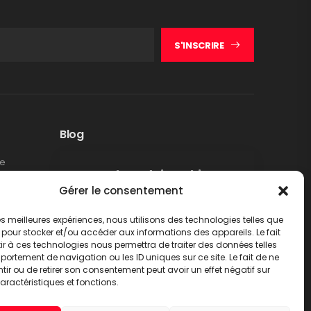
S'INSCRIRE
Blog
te
Rappel produit Makita –
Gérer le consentement
Pompe à graisse DGP180
Non classé
 les meilleures expériences, nous utilisons des technologies telles que
LIRE PLUS
 pour stocker et/ou accéder aux informations des appareils. Le fait
r à ces technologies nous permettra de traiter des données telles
ortement de navigation ou les ID uniques sur ce site. Le fait de ne
ir ou de retirer son consentement peut avoir un effet négatif sur
aractéristiques et fonctions.