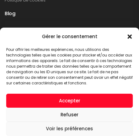
Politique de cookies
Blog
Rappel produit Makita – Pompe à graisse
Gérer le consentement
DGP180
Non classé
Pour offrir les meilleures expériences, nous utilisons des
LIRE PLUS
technologies telles que les cookies pour stocker et/ou accéder aux
informations des appareils. Le fait de consentir à ces technologies
nous permettra de traiter des données telles que le comportement
de navigation ou les ID uniques sur ce site. Le fait de ne pas
consentir ou de retirer son consentement peut avoir un effet négatif
sur certaines caractéristiques et fonctions.
Accepter
Refuser
A.C.T. METTET © 2026. Tous droits réservés
Voir les préférences