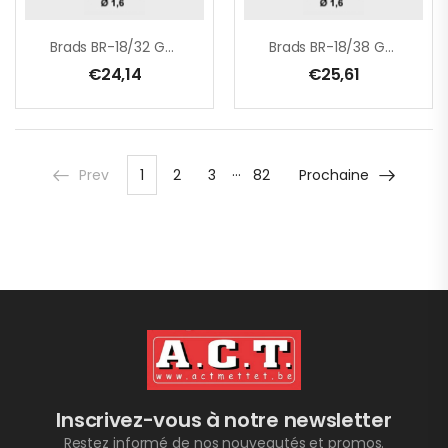
Brads BR-18/32 Galva
Brads BR-18/38 Galva
€
24,14
€
25,61
…
Prev
1
2
3
82
Prochaine
Inscrivez-vous à notre newsletter
Restez informé de nos nouveautés et promos.