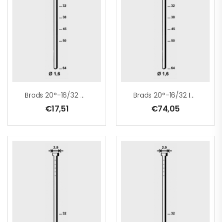
 rouleaux
ression
Brads 20°-16/32 Galva
Brads 20°-16/32 INOX
€
17,51
€
74,05
leaux