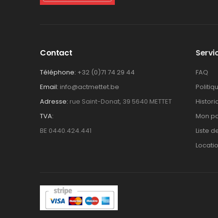
Contact
Servic
Téléphone:
+32 (0)71 74 29 44
FAQ
Email:
info@actmettet.be
Politiq
Adresse:
rue Saint-Donat, 39 5640 METTET
Histor
TVA:
Mon pa
BE 0440.424.441
Liste d
Locati