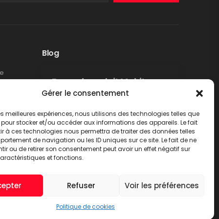
Blog
te
Rappel produit Makita –
Gérer le consentement
Pompe à graisse DGP180
Non classé
 les meilleures expériences, nous utilisons des technologies telles que
LIRE PLUS
 pour stocker et/ou accéder aux informations des appareils. Le fait
r à ces technologies nous permettra de traiter des données telles
ortement de navigation ou les ID uniques sur ce site. Le fait de ne
ir ou de retirer son consentement peut avoir un effet négatif sur
aractéristiques et fonctions.
cepter
Refuser
Voir les préférences
Politique de cookies