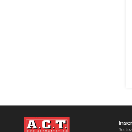
Insc
Restez