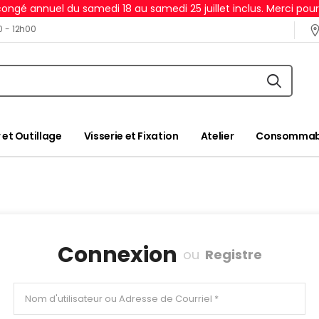
ongé annuel du samedi 18 au samedi 25 juillet inclus. Merci pou
0 - 12h00
 et Outillage
Visserie et Fixation
Atelier
Consommabl
Connexion
ou
Registre