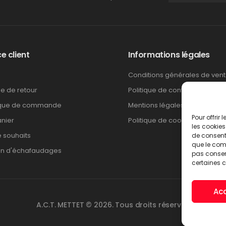
e client
Informations légales
Conditions générales de ven
ue de retour
Politique de confidentialité
ique de commande
Mentions légales
Pour offrir
nier
Politique de cookies
les cookies
e souhaits
de consenti
que le comp
on d'échafaudages
pas consent
certaines c
Ac
A.C.T. METTET © 2026. Tous droits réservés