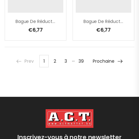
Bague De Réduction – 30,0 -> 25,4 Mm X 1,4 Mm
Bague De Réduction – 30,0 -> 25,4 Mm X 2,0 Mm
€
6,77
€
6,77
…
Prev
1
2
3
39
Prochaine
Inscrivez-vous à notre newsletter