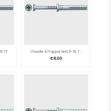
35 TP
Cheville À Frapper NHS 5-35 TP Blister 50 Pcs
€
8,00