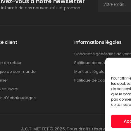
rivez-vous à notre newsletter
 informé de nos nouveautés et promos.
e client
Informations légales
Conditions générales de ven
ue de retour
Politique de confidentialité
ique de commande
Mentions légales
Pour offrir
nier
Politique de cookies
les cookies
e souhaits
de consenti
que le comp
on d'échafaudages
pas consent
certaines c
Ac
A.C.T. METTET © 2026. Tous droits réservés