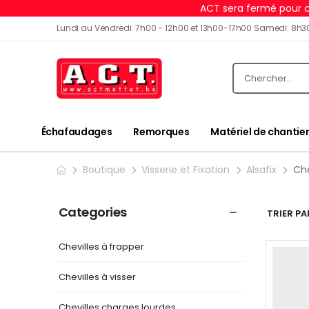
ACT sera fermé pour c
Lundi au Vendredi: 7h00 - 12h00 et 13h00-17h00 Samedi: 8h3
Échafaudages
Remorques
Matériel de chantier
Boutique
Visserie et Fixation
Alsafix
Che
Categories
TRIER PAR
Chevilles à frapper
Chevilles à visser
Chevilles charges lourdes