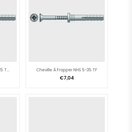
Cheville À Frapper NHS 5-25 TP Blister 50 Pcs
Cheville À Frapper NHS 5-35 TF
€
7,04