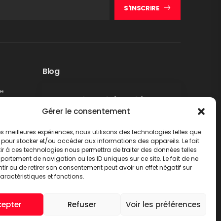
S'INSCRIRE
Blog
te
Rappel produit Makita –
Gérer le consentement
Pompe à graisse DGP180
Non classé
 les meilleures expériences, nous utilisons des technologies telles que
LIRE PLUS
 pour stocker et/ou accéder aux informations des appareils. Le fait
r à ces technologies nous permettra de traiter des données telles
ortement de navigation ou les ID uniques sur ce site. Le fait de ne
ir ou de retirer son consentement peut avoir un effet négatif sur
aractéristiques et fonctions.
cepter
Refuser
Voir les préférences