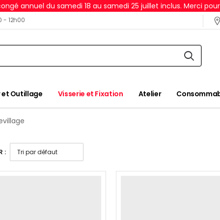
ongé annuel du samedi 18 au samedi 25 juillet inclus. Merci pou
0 - 12h00
 et Outillage
Visserie et Fixation
Atelier
Consommabl
village
 :