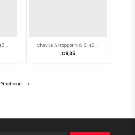
Cheville À Frapper NHS 6-40 TP
Cheville À Frapper NHS 6-40 TP Blister 50 Pcs
€
8,35
Prochaine