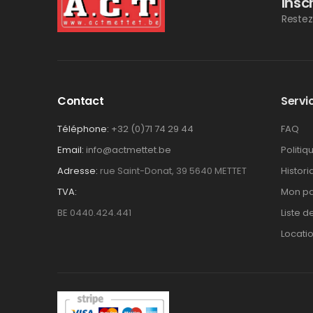
Insc
Restez
Contact
Servic
Téléphone:
+32 (0)71 74 29 44
FAQ
Email:
info@actmettet.be
Politiq
Adresse:
rue Saint-Donat, 39 5640 METTET
Histor
TVA:
Mon pa
BE 0440.424.441
Liste d
Locati