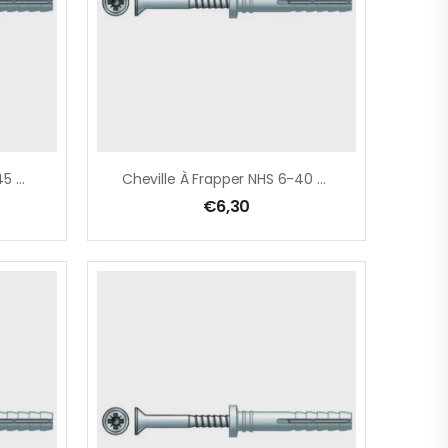
Cheville À Frapper NHS 5-45 TF Blister 50 Pcs
Cheville À Frapper NHS 6-40 TF
€
6,30