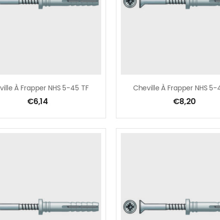
ille À Frapper NHS 5-45 TF
€
6,14
€
8,20