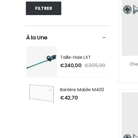
FILTRER
À la Une
Taille-Haie LXT
€
240,00
€
305,00
Barrière Mobile M400
€
42,70