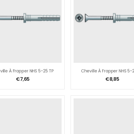
ille À Frapper NHS 5-25 TP
€
7,65
€
8,85