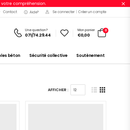
r votre compréhension.
Ig
Contact
Se connecter
|
Créer un compte
Aide?
Une question?
Mon panier
0
071/74.29.44
€
0,00
es béton
Sécurité collective
Soutènement
AFFICHER :