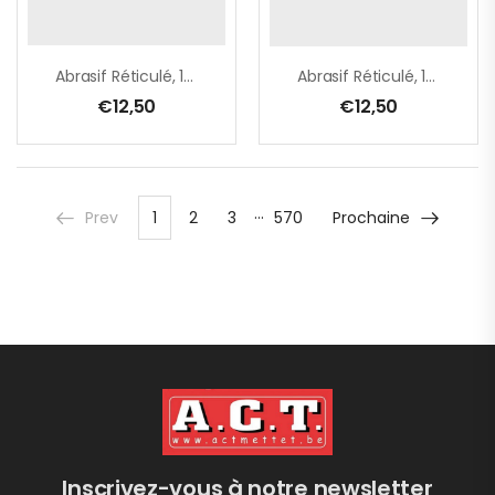
Abrasif Réticulé, 125 Mm, A320
Abrasif Réticulé, 125 Mm, A80
€
12,50
€
12,50
…
Prev
1
2
3
570
Prochaine
Inscrivez-vous à notre newsletter