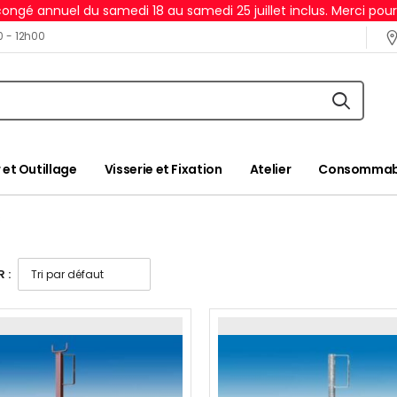
ongé annuel du samedi 18 au samedi 25 juillet inclus. Merci pou
0 - 12h00
 et Outillage
Visserie et Fixation
Atelier
Consommabl
s
 :