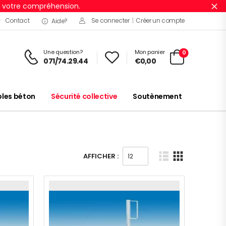
r votre compréhension.
Ig
Contact
Se connecter
|
Créer un compte
Aide?
Une question?
Mon panier
0
071/74.29.44
€
0,00
es béton
Sécurité collective
Soutènement
AFFICHER :