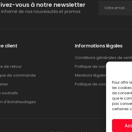
rivez-vous à notre newsletter
 informé de nos nouveautés et promos.
e client
Informations légales
Conditions générales de ven
ue de retour
Politique de confidentialité
ique de commande
Mentions légales
Pour offrir
nier
Politique de cookies
les cookies
e souhaits
de consenti
que le comp
on d'échafaudages
pas consent
certaines c
Ac