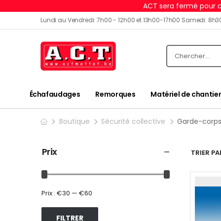
ACT sera fermé pour c
Lundi au Vendredi: 7h00 - 12h00 et 13h00-17h00 Samedi: 8h3
Échafaudages
Remorques
Matériel de chantier
Boutique
Sécurité collective
Garde-corp
Prix
TRIER PAR
Prix :
€30
—
€60
FILTRER