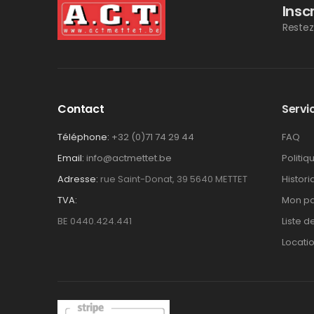
Insc
Restez
Contact
Servic
Téléphone:
+32 (0)71 74 29 44
FAQ
Email:
info@actmettet.be
Politiq
Adresse:
rue Saint-Donat, 39 5640 METTET
Histor
TVA:
Mon pa
BE 0440.424.441
Liste d
Locati