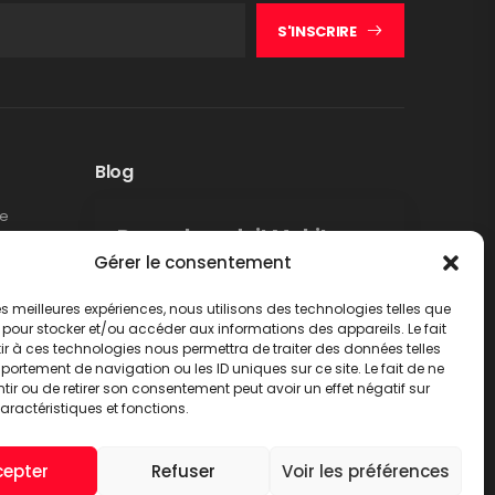
S'INSCRIRE
Blog
te
Rappel produit Makita –
Gérer le consentement
Pompe à graisse DGP180
Non classé
 les meilleures expériences, nous utilisons des technologies telles que
LIRE PLUS
 pour stocker et/ou accéder aux informations des appareils. Le fait
r à ces technologies nous permettra de traiter des données telles
ortement de navigation ou les ID uniques sur ce site. Le fait de ne
ir ou de retirer son consentement peut avoir un effet négatif sur
aractéristiques et fonctions.
cepter
Refuser
Voir les préférences