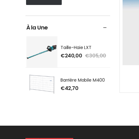
À la Une
Taille-Haie LXT
€
240,00
€
305,00
Barrière Mobile M400
€
42,70