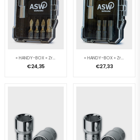
« HANDY-BOX » ZrN-Torsion – 9 Pièces: PH/PZ + Adaptateur
« HANDY-BOX » ZrN-Torsion – 9 Pièces: TORX® + Adaptateur
€
24,35
€
27,33