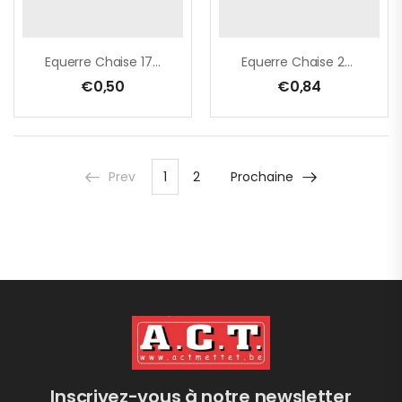
Equerre Chaise 17,5x75x75 Zn
Equerre Chaise 20x100x100 Zn
€
0,50
€
0,84
Prev
1
2
Prochaine
Inscrivez-vous à notre newsletter