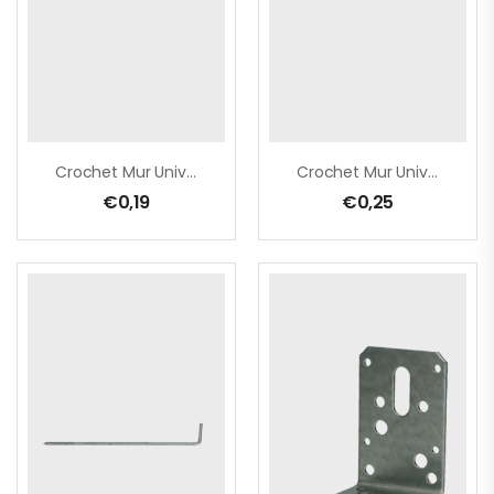
Crochet Mur Univer En L 3,6×230 Zn/100pc
Crochet Mur Univer En L 3,6×260 Zn/100pc
€
0,19
€
0,25