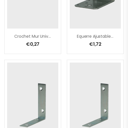
Crochet Mur Univer En L 3,6×290 Zn/100pc
Equerre Ajustable 60x90x90 Zn
€
0,27
€
1,72