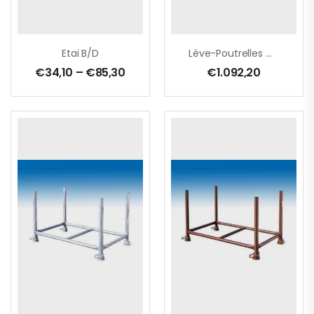
Etai B/D
Lève-Poutrelles MÜBA
€
34,10
–
€
85,30
€
1.092,20