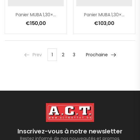
Panier MUBA 1,30×0,70×0,70 – GALVA
Panier MUBA 1,30×0,70×0,70 – PEINT
€
150,00
€
103,00
Prev
1
2
3
Prochaine
Inscrivez-vous à notre newsletter
Restez informé de nos nouveautés et promos.