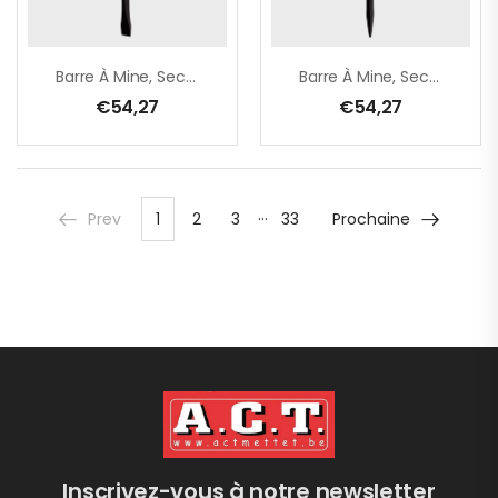
Barre À Mine, Section Ronde Ø 30 Mm – Boule/burin – 1500 Mm
Barre À Mine, Section Ronde Ø 30 Mm – Boule/pointe – 1500 Mm
€
54,27
€
54,27
…
Prev
1
2
3
33
Prochaine
Inscrivez-vous à notre newsletter