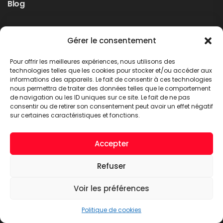
Blog
Rappel produit Makita – Pompe à graisse
Gérer le consentement
DGP180
Non classé
Pour offrir les meilleures expériences, nous utilisons des
LIRE PLUS
technologies telles que les cookies pour stocker et/ou accéder aux
informations des appareils. Le fait de consentir à ces technologies
nous permettra de traiter des données telles que le comportement
de navigation ou les ID uniques sur ce site. Le fait de ne pas
consentir ou de retirer son consentement peut avoir un effet négatif
sur certaines caractéristiques et fonctions.
Accepter
Refuser
A.C.T. METTET © 2026. Tous droits réservés
Voir les préférences
Politique de cookies