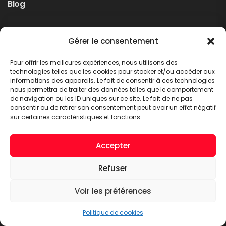
Blog
Rappel produit Makita – Pompe à graisse
Gérer le consentement
DGP180
Non classé
Pour offrir les meilleures expériences, nous utilisons des
LIRE PLUS
technologies telles que les cookies pour stocker et/ou accéder aux
informations des appareils. Le fait de consentir à ces technologies
nous permettra de traiter des données telles que le comportement
de navigation ou les ID uniques sur ce site. Le fait de ne pas
consentir ou de retirer son consentement peut avoir un effet négatif
sur certaines caractéristiques et fonctions.
Accepter
Refuser
A.C.T. METTET © 2026. Tous droits réservés
Voir les préférences
Politique de cookies