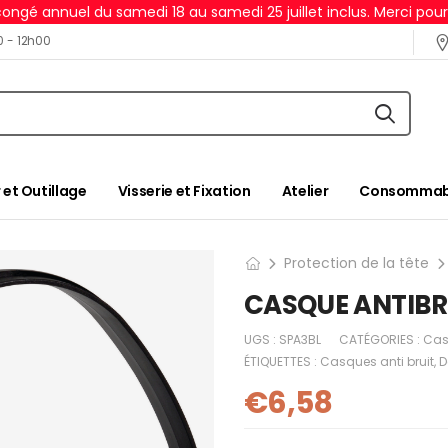
ongé annuel du samedi 18 au samedi 25 juillet inclus. Merci pou
0 - 12h00
 et Outillage
Visserie et Fixation
Atelier
Consommabl
Protection de la tête
CASQUE ANTIBRU
UGS :
SPA3BL
CATÉGORIES :
Cas
ÉTIQUETTES :
Casques anti bruit
,
D
€
6,58