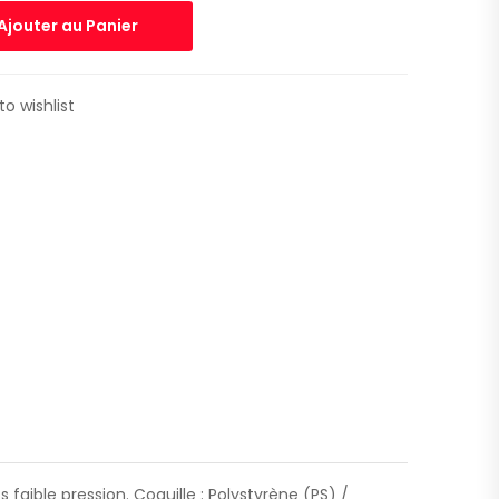
Ajouter au Panier
to wishlist
aible pression. Coquille : Polystyrène (PS) /