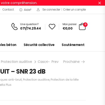
r votre compréhension.
Ig
Contact
Se connecter
|
Créer un compte
Aide?
Une question?
Mon panier
0
071/74.29.44
€
0,00
es béton
Sécurité collective
Soutènement
Protection auditive
Casques anti-bruit
Prev
Prochaine
CASQUE ANTIBRUIT 
IT – SNR 23 dB
ques anti-bruit
,
Protection auditive
,
Protection de la tête
elta Plus