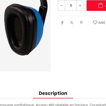
Add 
Description
mousse synthétique. Arceau ABS réglable en hauteur. Coussinets f