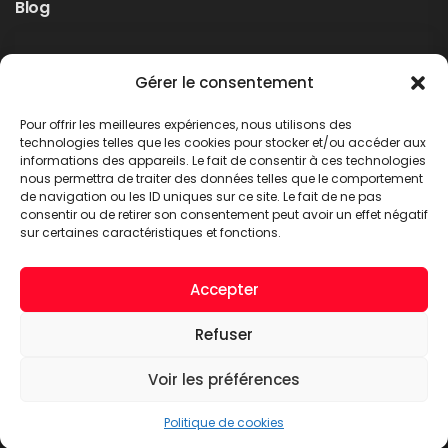
Blog
Rappel produit Makita – Pompe à graisse
Gérer le consentement
DGP180
Non classé
Pour offrir les meilleures expériences, nous utilisons des
LIRE PLUS
technologies telles que les cookies pour stocker et/ou accéder aux
informations des appareils. Le fait de consentir à ces technologies
nous permettra de traiter des données telles que le comportement
de navigation ou les ID uniques sur ce site. Le fait de ne pas
consentir ou de retirer son consentement peut avoir un effet négatif
sur certaines caractéristiques et fonctions.
Accepter
Refuser
A.C.T. METTET © 2026. Tous droits réservés
Voir les préférences
Politique de cookies