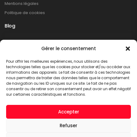
Mentions légales
Politique de cookies
Blog
Rappel produit Makita – Pompe à graisse
Gérer le consentement
DGP180
Non classé
Pour offrir les meilleures expériences, nous utilisons des
LIRE PLUS
technologies telles que les cookies pour stocker et/ou accéder aux
informations des appareils. Le fait de consentir à ces technologies
nous permettra de traiter des données telles que le comportement
de navigation ou les ID uniques sur ce site. Le fait de ne pas
consentir ou de retirer son consentement peut avoir un effet négatif
sur certaines caractéristiques et fonctions.
Accepter
Refuser
A.C.T. METTET © 2026. Tous droits réservés