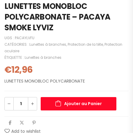
LUNETTES MONOBLOC
POLYCARBONATE – PACAYA
SMOKE LYVIZ
UGS :
PACAYLVFU
CATÉGORIES :
Lunettes à branches
,
Protection de la tête
,
Protection
oculaire
ÉTIQUETTE :
Lunettes à branches
€
12,96
LUNETTES MONOBLOC POLYCARBONATE
Ajouter au Panier
Add to wishlist