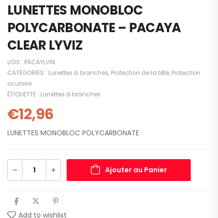
LUNETTES MONOBLOC
POLYCARBONATE – PACAYA
CLEAR LYVIZ
UGS :
PACAYLVIN
CATÉGORIES :
Lunettes à branches
,
Protection de la tête
,
Protection
oculaire
ÉTIQUETTE :
Lunettes à branches
€
12,96
LUNETTES MONOBLOC POLYCARBONATE
Ajouter au Panier
Add to wishlist