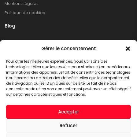
Mentions légales
Politique de cookies
Blog
Rappel produit Makita – Pompe à graisse
Gérer le consentement
DGP180
Non classé
Pour offrir les meilleures expériences, nous utilisons des
LIRE PLUS
technologies telles que les cookies pour stocker et/ou accéder aux
informations des appareils. Le fait de consentir à ces technologies
nous permettra de traiter des données telles que le comportement
de navigation ou les ID uniques sur ce site. Le fait de ne pas
consentir ou de retirer son consentement peut avoir un effet négatif
sur certaines caractéristiques et fonctions.
Accepter
Refuser
A.C.T. METTET © 2026. Tous droits réservés