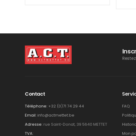
Insc
Restez
Contact
Servic
Téléphone:
+32 (0)71 74 29 44
FAQ
Email:
info@actmettet.be
Politiq
Adresse:
rue Saint-Donat, 39 5640 METTET
Histor
TVA:
Mon pa