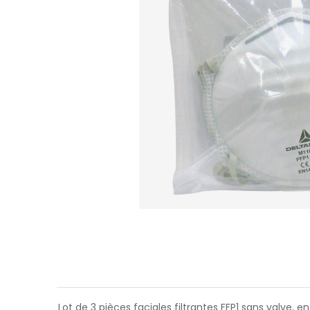
Lot de 3 pièces faciales filtrantes FFP1 sans valve,