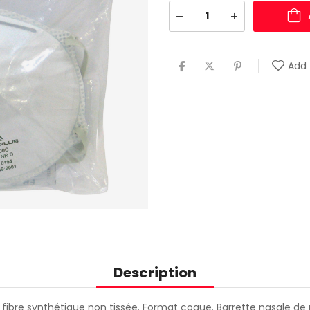
Add 
Description
 en fibre synthétique non tissée. Format coque. Barrette nasale d