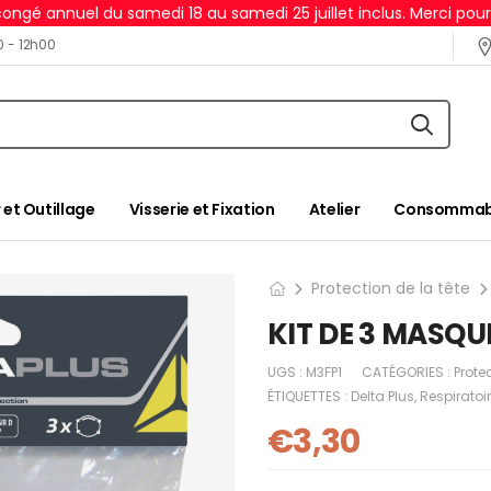
ongé annuel du samedi 18 au samedi 25 juillet inclus. Merci pou
0 - 12h00
 et Outillage
Visserie et Fixation
Atelier
Consommabl
Protection de la tête
KIT DE 3 MASQU
UGS :
M3FP1
CATÉGORIES :
Protec
ÉTIQUETTES :
Delta Plus
,
Respiratoir
€
3,30