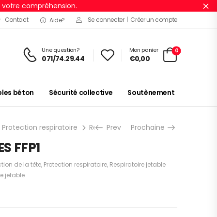
r votre compréhension.
Ig
Contact
Se connecter
|
Créer un compte
Aide?
Une question?
Mon panier
0
071/74.29.44
€
0,00
es béton
Sécurité collective
Soutènement
Protection respiratoire
Respiratoire jetable
Prev
Prochaine
KIT DE 3 MASQU
ES FFP1
tion de la tête
,
Protection respiratoire
,
Respiratoire jetable
e jetable