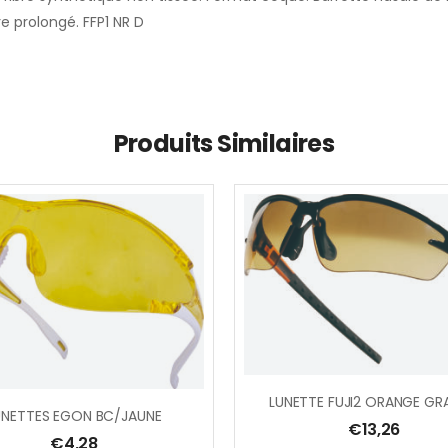
e prolongé. FFP1 NR D
Produits Similaires
UNETTES EGON BC/JAUNE
€
13,26
€
4,28