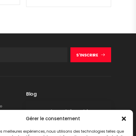
S'INSCRIRE
Blog
te
Rappel produit Makita –
Gérer le consentement
Pompe à graisse DGP180
Non classé
 les meilleures expériences, nous utilisons des technologies telles que
LIRE PLUS