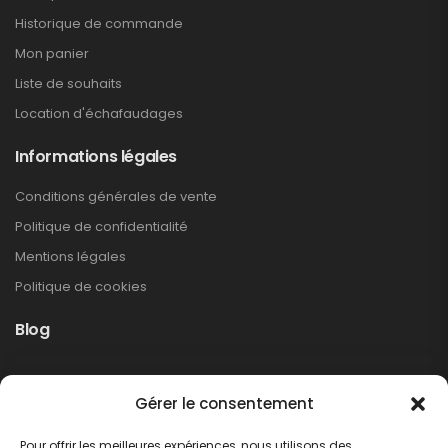
Historique de commande
Mon panier
Liste de souhaits
Location d'échafaudages
Informations légales
Conditions générales de vente
Politique de confidentialité
Mentions légales
Politique de cookies
Blog
Rappel produit Makita – Pompe à graisse
Gérer le consentement
DGP180
Non classé
Pour offrir les meilleures expériences, nous utilisons des