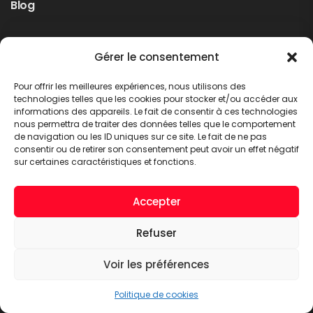
Blog
Rappel produit Makita – Pompe à graisse
Gérer le consentement
DGP180
Non classé
Pour offrir les meilleures expériences, nous utilisons des
LIRE PLUS
technologies telles que les cookies pour stocker et/ou accéder aux
informations des appareils. Le fait de consentir à ces technologies
nous permettra de traiter des données telles que le comportement
de navigation ou les ID uniques sur ce site. Le fait de ne pas
consentir ou de retirer son consentement peut avoir un effet négatif
sur certaines caractéristiques et fonctions.
Accepter
Refuser
A.C.T. METTET © 2026. Tous droits réservés
Voir les préférences
Politique de cookies