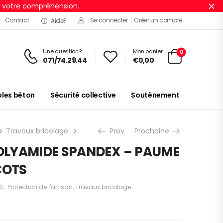
r votre compréhension.
Ig
Contact
Se connecter
|
Créer un compte
Aide?
Une question?
Mon panier
0
071/74.29.44
€
0,00
es béton
Sécurité collective
Soutènement
Travaux bricolage
GANT TRICOT POLYAMIDE SPANDEX – PAUME
Prev
Prochaine
OLYAMIDE SPANDEX – PAUME
COTS
S :
Protection de l'artisan
,
Travaux bricolage