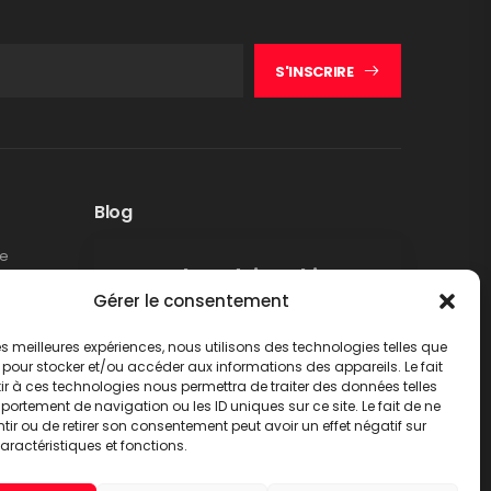
S'INSCRIRE
Blog
te
Rappel produit Makita –
Gérer le consentement
Pompe à graisse DGP180
Non classé
 les meilleures expériences, nous utilisons des technologies telles que
LIRE PLUS
 pour stocker et/ou accéder aux informations des appareils. Le fait
r à ces technologies nous permettra de traiter des données telles
ortement de navigation ou les ID uniques sur ce site. Le fait de ne
ir ou de retirer son consentement peut avoir un effet négatif sur
aractéristiques et fonctions.