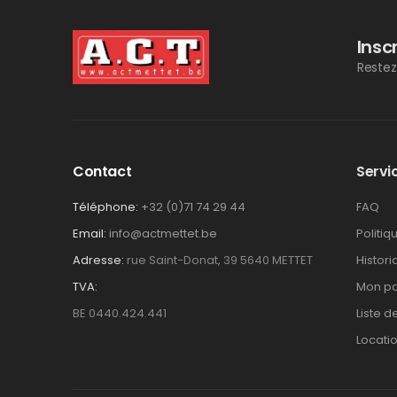
Insc
Restez
Contact
Servic
Téléphone:
+32 (0)71 74 29 44
FAQ
Email:
info@actmettet.be
Politiq
Adresse:
rue Saint-Donat, 39 5640 METTET
Histor
TVA:
Mon pa
BE 0440.424.441
Liste d
Locati