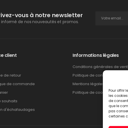
rivez-vous à notre newsletter
 informé de nos nouveautés et promos.
e client
Informations légales
Conditions générales de ven
ue de retour
Politique de confidentialité
ique de commande
Mentions légales
Pour offrir
nier
Politique de cookies
les cookies
e souhaits
de consenti
que le comp
on d'échafaudages
pas consent
certaines c