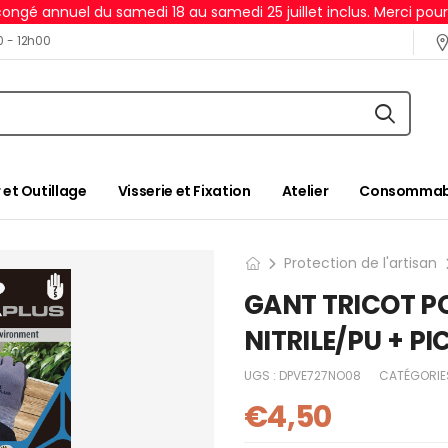
ongé annuel du samedi 18 au samedi 25 juillet inclus. Merci pou
0 - 12h00
 et Outillage
Visserie et Fixation
Atelier
Consommabl
Protection de l'artisan
GANT TRICOT P
NITRILE/PU + PI
UGS :
DPVE727NO08
CATÉGORIE
€
4,50