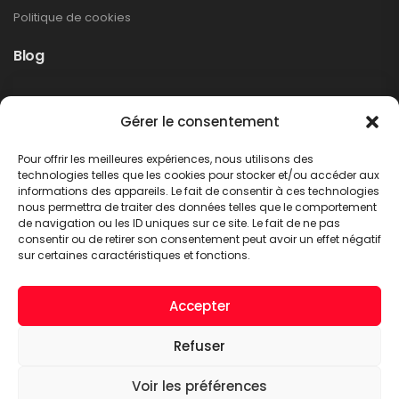
Politique de cookies
Blog
Rappel produit Makita – Pompe à graisse
Gérer le consentement
DGP180
Non classé
Pour offrir les meilleures expériences, nous utilisons des
LIRE PLUS
technologies telles que les cookies pour stocker et/ou accéder aux
informations des appareils. Le fait de consentir à ces technologies
nous permettra de traiter des données telles que le comportement
de navigation ou les ID uniques sur ce site. Le fait de ne pas
consentir ou de retirer son consentement peut avoir un effet négatif
sur certaines caractéristiques et fonctions.
Accepter
Refuser
A.C.T. METTET © 2026. Tous droits réservés
Voir les préférences