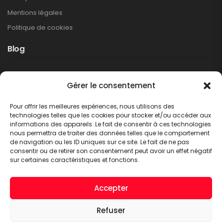
Mentions légales
Politique de cookies
Blog
Rappel produit Makita – Pompe à graisse
Gérer le consentement
DGP180
Non classé
Pour offrir les meilleures expériences, nous utilisons des
LIRE PLUS
technologies telles que les cookies pour stocker et/ou accéder aux
informations des appareils. Le fait de consentir à ces technologies
nous permettra de traiter des données telles que le comportement
de navigation ou les ID uniques sur ce site. Le fait de ne pas
consentir ou de retirer son consentement peut avoir un effet négatif
sur certaines caractéristiques et fonctions.
Accepter
Refuser
A.C.T. METTET © 2026. Tous droits réservés