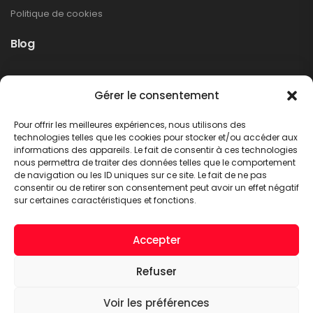
Politique de cookies
Blog
Rappel produit Makita – Pompe à graisse
Gérer le consentement
DGP180
Non classé
Pour offrir les meilleures expériences, nous utilisons des
LIRE PLUS
technologies telles que les cookies pour stocker et/ou accéder aux
informations des appareils. Le fait de consentir à ces technologies
nous permettra de traiter des données telles que le comportement
de navigation ou les ID uniques sur ce site. Le fait de ne pas
consentir ou de retirer son consentement peut avoir un effet négatif
sur certaines caractéristiques et fonctions.
Accepter
Refuser
A.C.T. METTET © 2026. Tous droits réservés
Voir les préférences