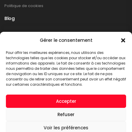
Politique de cookies
Blog
Rappel produit Makita – Pompe à graisse
Gérer le consentement
DGP180
Non classé
Pour offrir les meilleures expériences, nous utilisons des
LIRE PLUS
technologies telles que les cookies pour stocker et/ou accéder aux
informations des appareils. Le fait de consentir à ces technologies
nous permettra de traiter des données telles que le comportement
de navigation ou les ID uniques sur ce site. Le fait de ne pas
consentir ou de retirer son consentement peut avoir un effet négatif
sur certaines caractéristiques et fonctions.
Accepter
Refuser
A.C.T. METTET © 2026. Tous droits réservés
Voir les préférences