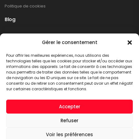
Politique de cookies
Blog
Rappel produit Makita – Pompe à graisse
Gérer le consentement
DGP180
Non classé
Pour offrir les meilleures expériences, nous utilisons des
LIRE PLUS
technologies telles que les cookies pour stocker et/ou accéder aux
informations des appareils. Le fait de consentir à ces technologies
nous permettra de traiter des données telles que le comportement
de navigation ou les ID uniques sur ce site. Le fait de ne pas
consentir ou de retirer son consentement peut avoir un effet négatif
sur certaines caractéristiques et fonctions.
Accepter
Refuser
A.C.T. METTET © 2026. Tous droits réservés
Voir les préférences