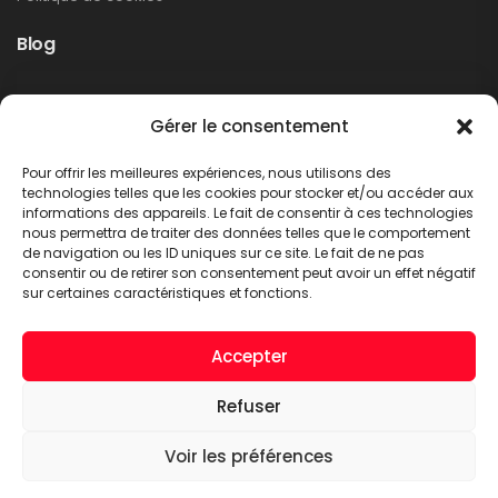
Blog
Rappel produit Makita – Pompe à graisse
Gérer le consentement
DGP180
Non classé
Pour offrir les meilleures expériences, nous utilisons des
LIRE PLUS
technologies telles que les cookies pour stocker et/ou accéder aux
informations des appareils. Le fait de consentir à ces technologies
nous permettra de traiter des données telles que le comportement
de navigation ou les ID uniques sur ce site. Le fait de ne pas
consentir ou de retirer son consentement peut avoir un effet négatif
sur certaines caractéristiques et fonctions.
Accepter
Refuser
A.C.T. METTET © 2026. Tous droits réservés
Voir les préférences