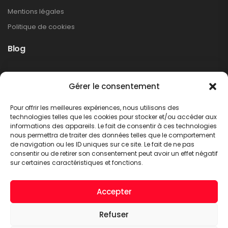
Mentions légales
Politique de cookies
Blog
Rappel produit Makita – Pompe à graisse
Gérer le consentement
DGP180
Non classé
Pour offrir les meilleures expériences, nous utilisons des
LIRE PLUS
technologies telles que les cookies pour stocker et/ou accéder aux
informations des appareils. Le fait de consentir à ces technologies
nous permettra de traiter des données telles que le comportement
de navigation ou les ID uniques sur ce site. Le fait de ne pas
consentir ou de retirer son consentement peut avoir un effet négatif
sur certaines caractéristiques et fonctions.
Accepter
Refuser
A.C.T. METTET © 2026. Tous droits réservés