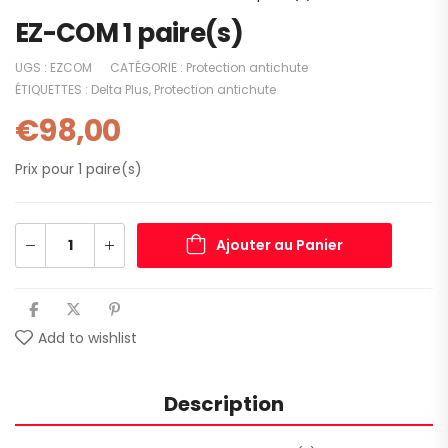
EZ-COM 1 paire(s)
UGS :
EZCOM
CATÉGORIE :
Protection antichute
ÉTIQUETTES :
Delta Plus
,
Protection antichute
€
98,00
Prix pour 1 paire(s)
Ajouter au Panier
Add to wishlist
Description