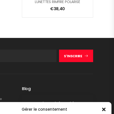
LUNETTES RIMFIRE POLARISÉ
€
38,40
S'INSCRIRE
Blog
te
Rappel produit Makita –
Gérer le consentement
Pompe à graisse DGP180