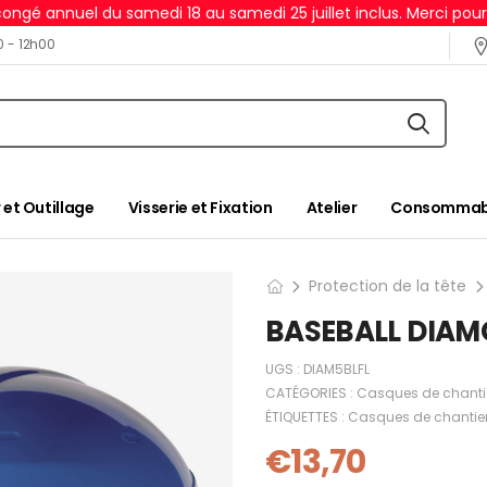
ongé annuel du samedi 18 au samedi 25 juillet inclus. Merci pou
0 - 12h00
 et Outillage
Visserie et Fixation
Atelier
Consommabl
Protection de la tête
BASEBALL DIAMO
UGS :
DIAM5BLFL
CATÉGORIES :
Casques de chanti
ÉTIQUETTES :
Casques de chantie
€
13,70