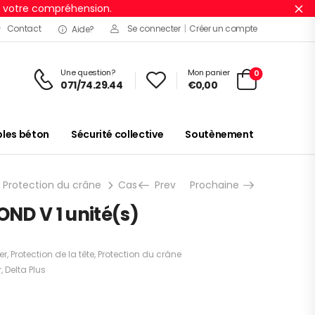
r votre compréhension.
Ig
Contact
Se connecter
|
Créer un compte
Aide?
Une question?
Mon panier
0
071/74.29.44
€
0,00
es béton
Sécurité collective
Soutènement
Protection du crâne
Casques de chantier
Prev
Prochaine
BASEBALL DIAMON
ND V 1 unité(s)
er
,
Protection de la tête
,
Protection du crâne
r
,
Delta Plus