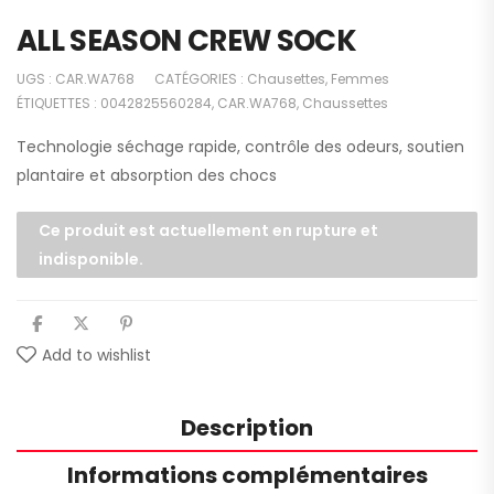
ALL SEASON CREW SOCK
UGS :
CAR.WA768
CATÉGORIES :
Chausettes
,
Femmes
ÉTIQUETTES :
0042825560284
,
CAR.WA768
,
Chaussettes
Technologie séchage rapide, contrôle des odeurs, soutien
plantaire et absorption des chocs
Ce produit est actuellement en rupture et
indisponible.
Add to wishlist
Description
Informations complémentaires