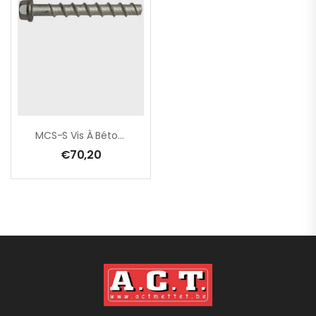
MCS-S Vis À Béton 8 X 140 Mm, Tête Hexa / Boîte De 50 Pcs
€
70,20