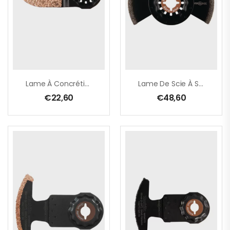
Lame À Concrétion Carbure Pour Ponçage Grossier TMA076
Lame De Scie À Segment 85 Mm
€
22,60
€
48,60