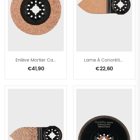
Enlève Mortier Carbure TMA074
Lame À Concrétion Carbure Pour Ponçage Fin TMA077
€
41,90
€
22,60