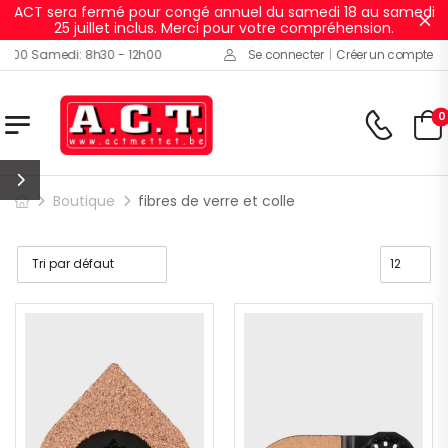
ACT sera fermé pour congé annuel du samedi 18 au samedi
Ig
25 juillet inclus. Merci pour votre compréhension.
0 Samedi: 8h30 - 12h00
Se connecter
|
Créer un compte
0
Boutique
fibres de verre et colle