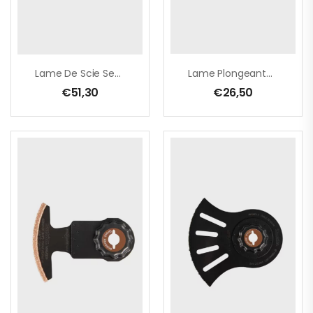
Lame De Scie Segmentée 68 Mm
Lame Plongeante À Concrétion Carbure Pour Ponçage TMA075
€
51,30
€
26,50