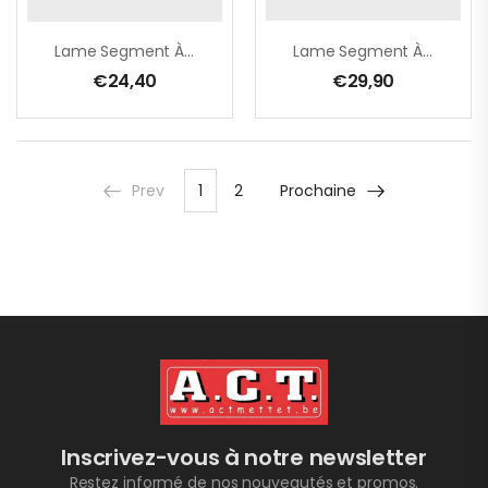
Lame Segment À Concrétion Carbure Pour Coupes Fines TMA071
Lame Segment À Concrétion Carbure TMA069
€
24,40
€
29,90
Prev
1
2
Prochaine
Inscrivez-vous à notre newsletter
Restez informé de nos nouveautés et promos.