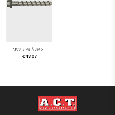
MCS-S Vis À Béton 6 X 40 Mm, Tête Hexa / Boîte De 100 Pcs
€
43,07