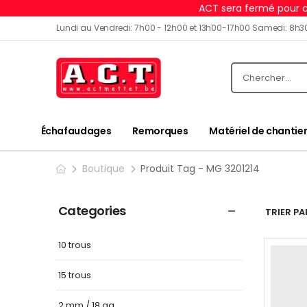
ACT sera fermé pour c
Lundi au Vendredi: 7h00 - 12h00 et 13h00-17h00 Samedi: 8h3
Échafaudages
Remorques
Matériel de chantier
Boutique
Produit Tag - MG 3201214
Categories
TRIER PAR
10 trous
15 trous
2 mm / 18 ga