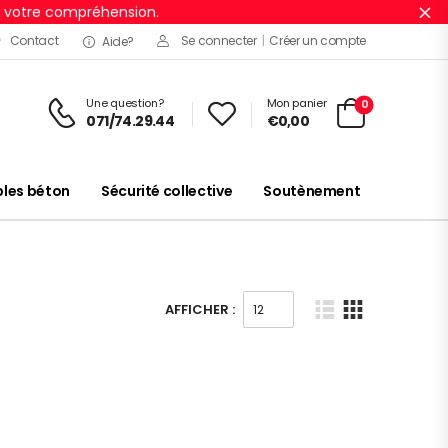
r votre compréhension.
Ig
Contact
Se connecter
|
Créer un compte
Aide?
Une question?
Mon panier
0
071/74.29.44
€
0,00
es béton
Sécurité collective
Soutènement
AFFICHER :