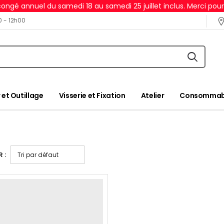
ongé annuel du samedi 18 au samedi 25 juillet inclus. Merci pou
0 - 12h00
 et Outillage
Visserie et Fixation
Atelier
Consommabl
 :