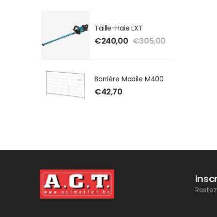
Taille-Haie LXT
€
240,00
€
305,00
Barrière Mobile M400
€
42,70
Insc
Restez