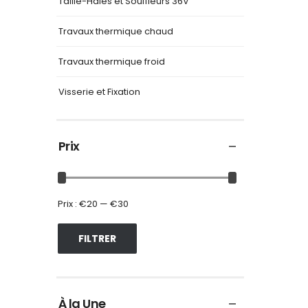
Taille-Haies et Souffleurs 36V
Travaux thermique chaud
Travaux thermique froid
Visserie et Fixation
Prix
Prix :
€20
—
€30
FILTRER
À la Une