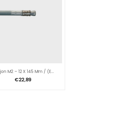
Goujon M2 – 12 X 145 Mm / (ETA Option 7) / Boîte De 25 Pcs
€
22,89