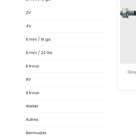
2V
4V
6 mm / 16 ga
6 mm / 23 Ga
6 trous
8V
9 trous
Atelier
Autres
Bermudas