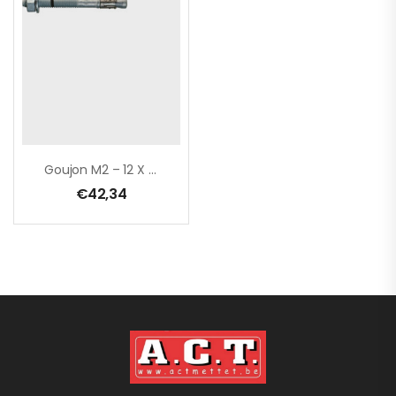
Goujon M2 – 12 X 125 Mm / (ETA Option 7) / Boîte De 50 Pcs
€
42,34