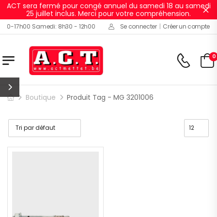
ACT sera fermé pour congé annuel du samedi 18 au samedi
Ig
25 juillet inclus. Merci pour votre compréhension.
h00-17h00 Samedi: 8h30 - 12h00
Se connecter
|
Créer un compte
0
Boutique
Produit Tag - MG 3201006