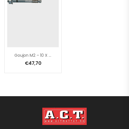
Goujon M2 – 10 X 60 Mm / (ETA Option 7) / Boîte De 100 Pcs
€
47,70