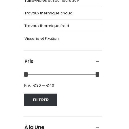
Taille-Haies et Souffleurs 36V
Travaux thermique chaud
Travaux thermique froid
Visserie et Fixation
Prix
Prix :
€30
—
€40
FILTRER
À la Une