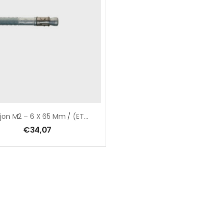
Goujon M2 – 6 X 65 Mm / (ETA Option 7) / Boîte De 100 Pcs
€
34,07