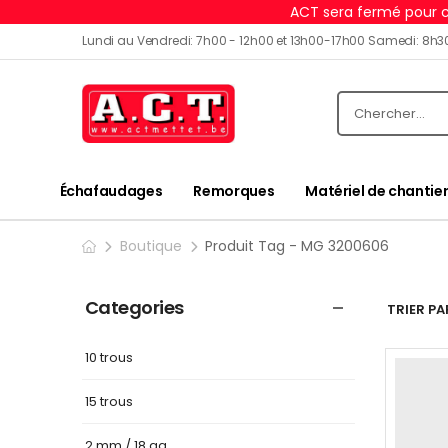
ACT sera fermé pour c
Lundi au Vendredi: 7h00 - 12h00 et 13h00-17h00 Samedi: 8h3
Échafaudages
Remorques
Matériel de chantier
Boutique
Produit Tag - MG 3200606
Categories
TRIER PAR
10 trous
15 trous
2 mm / 18 ga