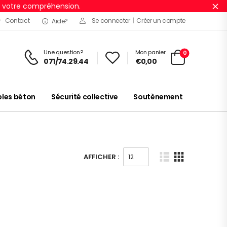
r votre compréhension.
Ig
Contact
Se connecter
|
Créer un compte
Aide?
Une question?
Mon panier
0
071/74.29.44
€
0,00
es béton
Sécurité collective
Soutènement
AFFICHER :