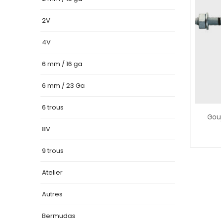
2V
4V
6 mm / 16 ga
6 mm / 23 Ga
6 trous
8V
9 trous
Atelier
Autres
Bermudas