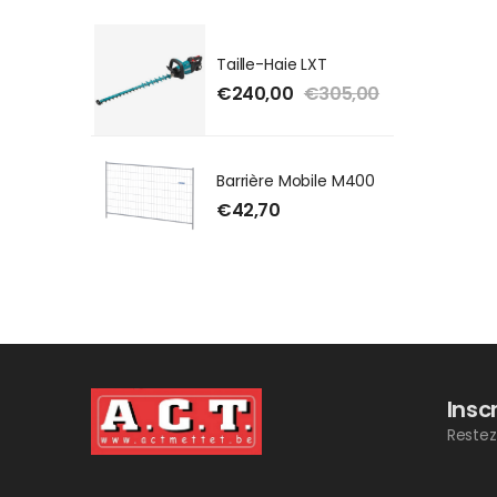
Taille-Haie LXT
€
240,00
€
305,00
Barrière Mobile M400
€
42,70
Insc
Restez