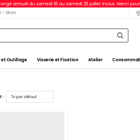
ongé annuel du samedi 18 au samedi 25 juillet inclus. Merci pou
0 - 12h00
 et Outillage
Visserie et Fixation
Atelier
Consommabl
 :