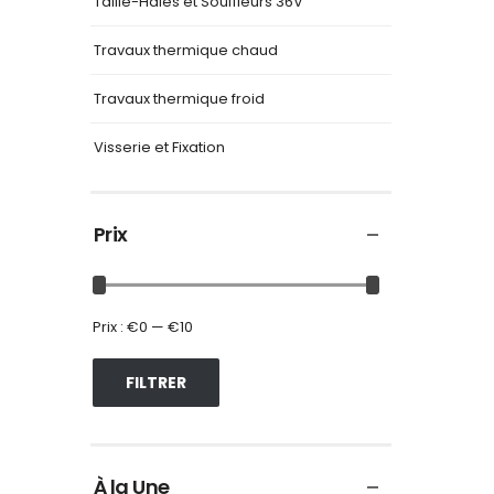
Taille-Haies et Souffleurs 36V
Travaux thermique chaud
Travaux thermique froid
Visserie et Fixation
Prix
Prix :
€0
—
€10
FILTRER
À la Une