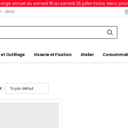
ongé annuel du samedi 18 au samedi 25 juillet inclus. Merci pou
0 - 12h00
 et Outillage
Visserie et Fixation
Atelier
Consommabl
 :