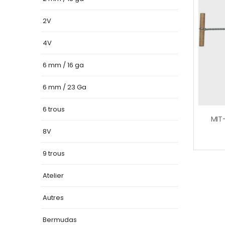
2V
4V
6 mm / 16 ga
6 mm / 23 Ga
6 trous
8V
9 trous
Atelier
Autres
Bermudas