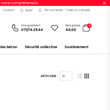
r votre compréhension.
Ig
Contact
Se connecter
|
Créer un compte
Aide?
Une question?
Mon panier
0
071/74.29.44
€
0,00
es béton
Sécurité collective
Soutènement
AFFICHER :