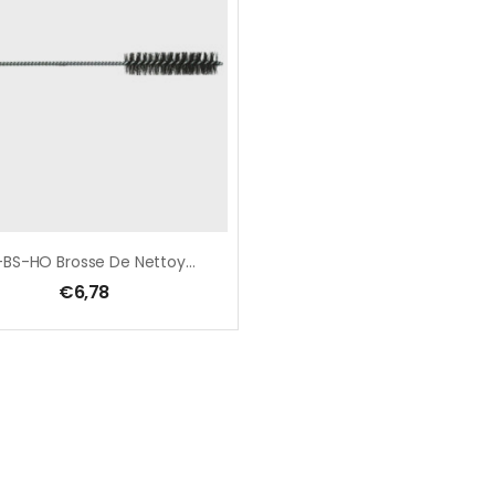
MIT-BS-HO Brosse De Nettoyage M20 / L=300 Mm
€
6,78