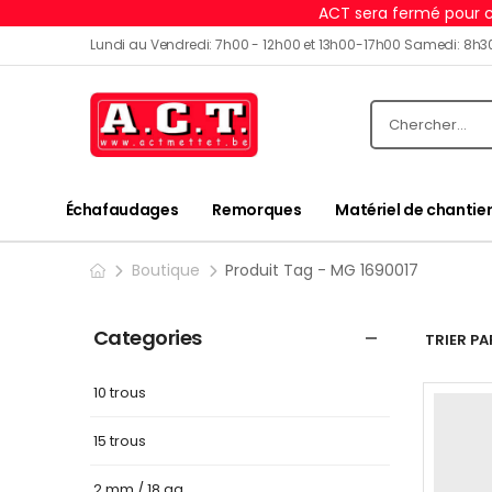
ACT sera fermé pour c
Lundi au Vendredi: 7h00 - 12h00 et 13h00-17h00 Samedi: 8h3
Échafaudages
Remorques
Matériel de chantier
Boutique
Produit Tag - MG 1690017
Categories
TRIER PAR
10 trous
15 trous
2 mm / 18 ga