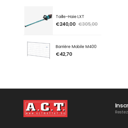
Taille-Haie LXT
€
240,00
€
305,00
Barrière Mobile M400
€
42,70
Insc
Restez