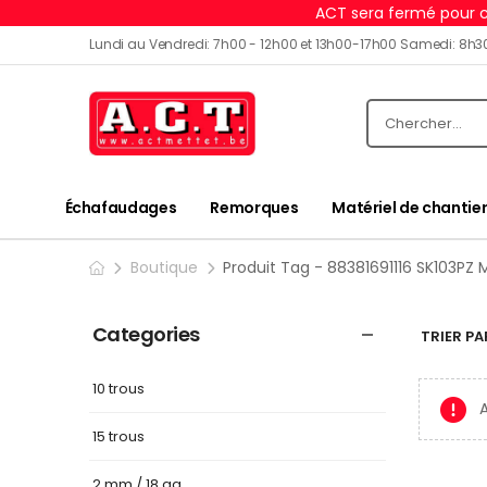
ACT sera fermé pour c
Lundi au Vendredi: 7h00 - 12h00 et 13h00-17h00 Samedi: 8h3
Échafaudages
Remorques
Matériel de chantier
Boutique
Produit Tag - 88381691116 SK103PZ 
Categories
TRIER PAR
10 trous
A
15 trous
2 mm / 18 ga