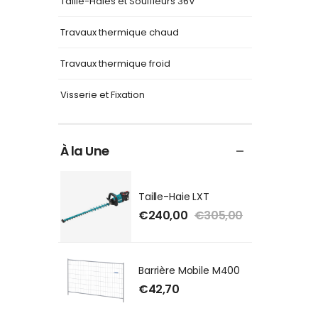
Taille-Haies et Souffleurs 36V
Travaux thermique chaud
Travaux thermique froid
Visserie et Fixation
À la Une
Taille-Haie LXT
€
240,00
€
305,00
Barrière Mobile M400
€
42,70