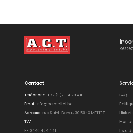
Insc
Restez
Contact
Servic
Téléphone:
+32 (0)71 74 29 44
FAQ
Email:
info@actmettet.be
Politiq
Adresse:
rue Saint-Donat, 39 5640 METTET
Histor
TVA:
Mon pa
BE 0440.424.441
Liste d