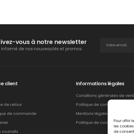
rivez-vous à notre newsletter
 informé de nos nouveautés et promos.
e client
Informations légales
Conditions générales de ven
ue de retour
Politique de confidentialité
ique de commande
Mentions légales
Pour offrir
nier
Politique de cookies
les cookies
e souhaits
de consenti