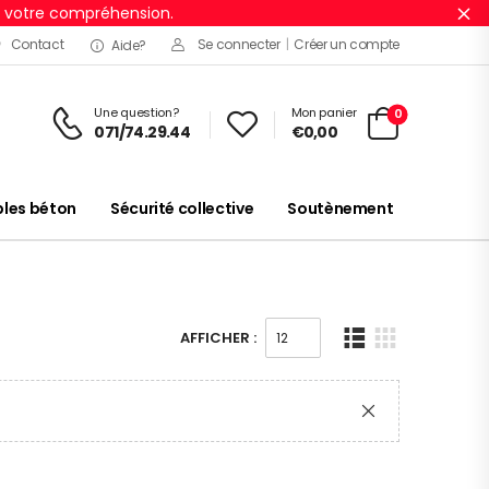
r votre compréhension.
Ig
Contact
Se connecter
|
Créer un compte
Aide?
Une question?
Mon panier
0
071/74.29.44
€
0,00
es béton
Sécurité collective
Soutènement
AFFICHER :