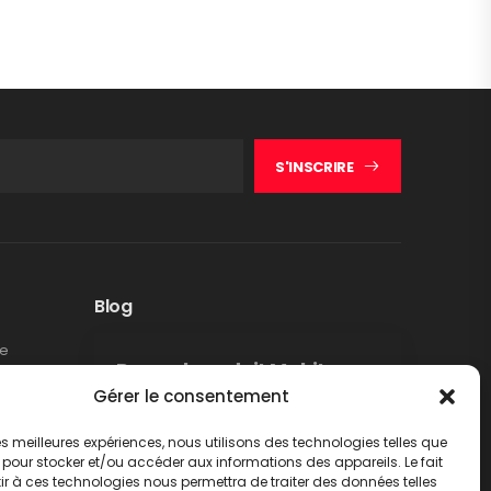
S'INSCRIRE
Blog
te
Rappel produit Makita –
Gérer le consentement
Pompe à graisse DGP180
Non classé
 les meilleures expériences, nous utilisons des technologies telles que
LIRE PLUS
 pour stocker et/ou accéder aux informations des appareils. Le fait
r à ces technologies nous permettra de traiter des données telles