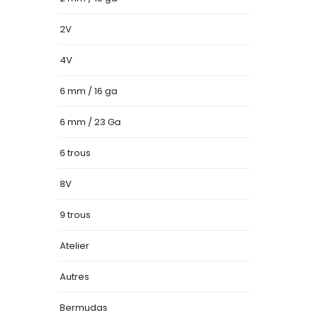
2V
4V
6 mm / 16 ga
6 mm / 23 Ga
6 trous
8V
9 trous
Atelier
Autres
Bermudas