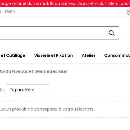
ongé annuel du samedi 18 au samedi 25 juillet inclus. Merci pou
0 - 12h00
 et Outillage
Visserie et Fixation
Atelier
Consommabl
Makita Niveaux et télémètres laser
 :
ucun produit ne correspond à votre sélection.