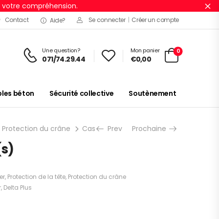
r votre compréhension.
Ig
Contact
Se connecter
|
Créer un compte
Aide?
Une question?
Mon panier
0
071/74.29.44
€
0,00
es béton
Sécurité collective
Soutènement
Protection du crâne
Casques de chantier
Prev
Prochaine
ZIRCON 1 1 unité
(s)
er
,
Protection de la tête
,
Protection du crâne
r
,
Delta Plus