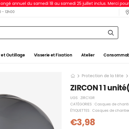
ongé annuel du samedi 18 au samedi 25 juillet inclus. Merci pou
0 - 12h00
 et Outillage
Visserie et Fixation
Atelier
Consommabl
Protection de la tête
ZIRCON 1 1 unité
UGS :
ZIRC1GR
CATÉGORIES :
Casques de chanti
ÉTIQUETTES :
Casques de chantie
€
3,98