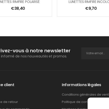
NETTES RIMFIRE POLARISÉ
LUNETTES RIMFIRE INCOL
€
38,40
€
9,70
rivez-vous à notre newsletter
 informé de nos nouveautés et promos.
e client
Informations légales
Conditions générales de ven
ue de retour
Politique de confidentialité