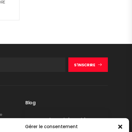
ORE
S'INSCRIRE
Blog
te
Rappel produit Makita –
Gérer le consentement
Pompe à graisse DGP180