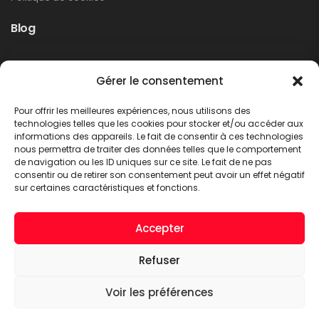
Blog
Rappel produit Makita – Pompe à graisse
Gérer le consentement
DGP180
Non classé
Pour offrir les meilleures expériences, nous utilisons des
LIRE PLUS
technologies telles que les cookies pour stocker et/ou accéder aux
informations des appareils. Le fait de consentir à ces technologies
nous permettra de traiter des données telles que le comportement
de navigation ou les ID uniques sur ce site. Le fait de ne pas
consentir ou de retirer son consentement peut avoir un effet négatif
sur certaines caractéristiques et fonctions.
Accepter
Refuser
A.C.T. METTET © 2026. Tous droits réservés
Voir les préférences