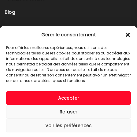
Blog
Rappel produit Makita – Pompe à graisse
Gérer le consentement
DGP180
Non classé
Pour offrir les meilleures expériences, nous utilisons des
LIRE PLUS
technologies telles que les cookies pour stocker et/ou accéder aux
informations des appareils. Le fait de consentir à ces technologies
nous permettra de traiter des données telles que le comportement
de navigation ou les ID uniques sur ce site. Le fait de ne pas
consentir ou de retirer son consentement peut avoir un effet négatif
sur certaines caractéristiques et fonctions.
Accepter
Refuser
A.C.T. METTET © 2026. Tous droits réservés
Voir les préférences