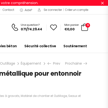
r votre compréhension.
Ig
Contact
Se connecter
|
Créer un compte
Aide?
Une question?
Mon panier
0
071/74.29.44
€
0,00
es béton
Sécurité collective
Soutènement
 Outillage
Équipement
Seaux et cuvelles
Prev
Prochaine
Goulottes à gr
métallique pour entonnoir
tes à gravats
,
Matériel de chantier et Outillage
,
Seaux et