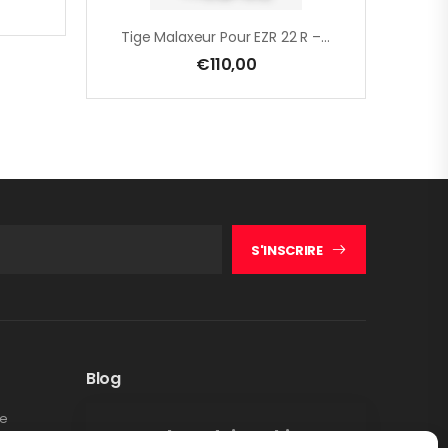
Tige Malaxeur Pour EZR 22 R – EZR 23 R R/L – EZR 21 S – 195 X 650 Mm – Par Paire
€
110,00
S'INSCRIRE
Blog
te
Rappel produit Makita –