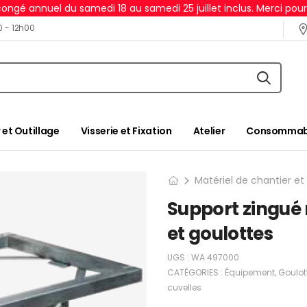
ongé annuel du samedi 18 au samedi 25 juillet inclus. Merci pou
0 - 12h00
 et Outillage
Visserie et Fixation
Atelier
Consommabl
Matériel de chantier et
Support zingué 
et goulottes
UGS :
WA 497000
CATÉGORIES :
Équipement
,
Goulot
cuvelles