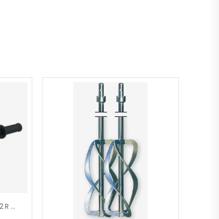
Perceuse À Main EHB 32/2.2 R R/L – 1800 W