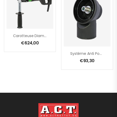
Carotteuse Diamant – ESD 1801 – 1800W
€
624,00
Système Anti Poussière H-SYSTEM : M18 – M16
€
93,30