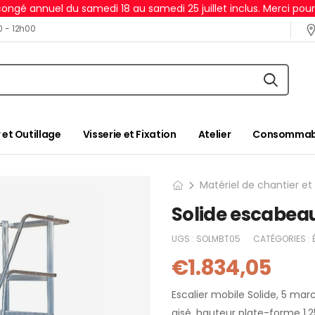
ongé annuel du samedi 18 au samedi 25 juillet inclus. Merci pou
0 - 12h00
 et Outillage
Visserie et Fixation
Atelier
Consommabl
Matériel de chantier et
Solide escabea
UGS :
SOLMBT05
CATÉGORIES :
€
1.834,05
Escalier mobile Solide, 5 ma
aisé, hauteur plate-forme 1,2