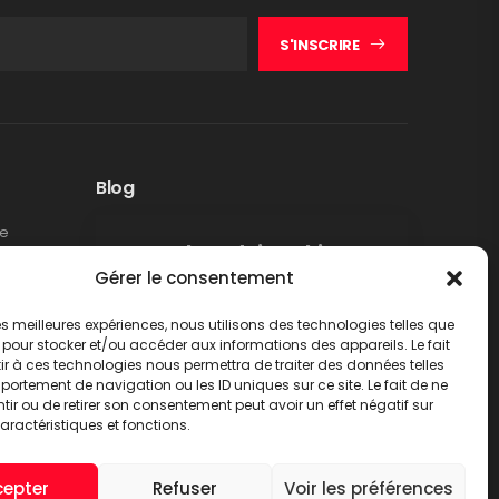
S'INSCRIRE
Blog
te
Rappel produit Makita –
Gérer le consentement
Pompe à graisse DGP180
Non classé
 les meilleures expériences, nous utilisons des technologies telles que
LIRE PLUS
 pour stocker et/ou accéder aux informations des appareils. Le fait
r à ces technologies nous permettra de traiter des données telles
ortement de navigation ou les ID uniques sur ce site. Le fait de ne
ir ou de retirer son consentement peut avoir un effet négatif sur
aractéristiques et fonctions.
cepter
Refuser
Voir les préférences