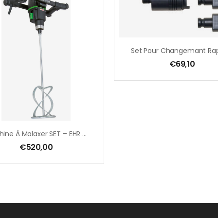
€
69,10
Machine À Malaxer SET – EHR 23/2.5 S – 180 Mm + Mélangeur MG 160 – 1800 W – Câble PUR
€
520,00