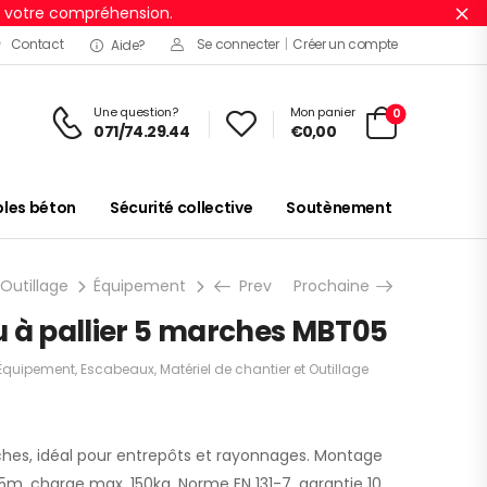
r votre compréhension.
Ig
Contact
Se connecter
|
Créer un compte
Aide?
Une question?
Mon panier
0
071/74.29.44
€
0,00
es béton
Sécurité collective
Soutènement
 Outillage
Équipement
Escabeaux
Prev
Prochaine
Solide escabeau à pa
u à pallier 5 marches MBT05
Équipement
,
Escabeaux
,
Matériel de chantier et Outillage
rches, idéal pour entrepôts et rayonnages. Montage
5m, charge max. 150kg. Norme EN 131-7, garantie 10