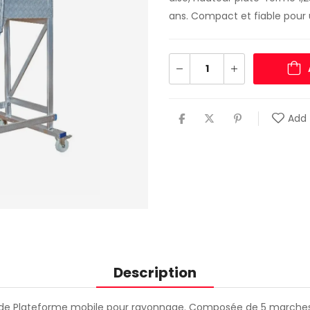
ans. Compact et fiable pour 
Add 
Description
olide Plateforme mobile pour rayonnage. Composée de 5 marches,