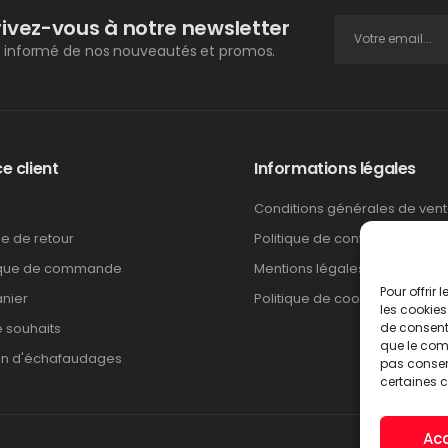
rivez-vous à notre newsletter
 informé de nos nouveautés et promos.
e client
Informations légales
Conditions générales de ven
ue de retour
Politique de confidentialité
ique de commande
Mentions légales
Pour offrir
nier
Politique de cookies
les cookies
e souhaits
de consenti
que le comp
on d'échafaudages
pas consent
certaines c
Ac