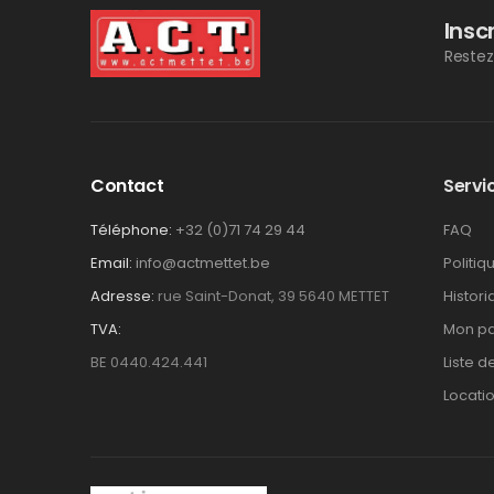
Insc
Restez
Contact
Servic
Téléphone:
+32 (0)71 74 29 44
FAQ
Email:
info@actmettet.be
Politiq
Adresse:
rue Saint-Donat, 39 5640 METTET
Histor
TVA:
Mon pa
BE 0440.424.441
Liste d
Locati