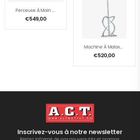
Perceuse À Main EHB 32/4.2 – 1700 W
€
549,00
Machine À Malaxer SET – EHR 23/2.5 S – 180 Mm + Mélangeur MG 160 – 1800 W – Câble PUR
€
520,00
Inscrivez-vous à notre newsletter
Restez informé de nos nouveautés et promos.