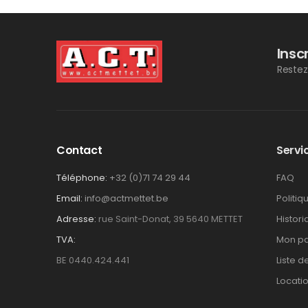
Insc
Restez
Contact
Servic
Téléphone:
+32 (0)71 74 29 44
FAQ
Email:
info@actmettet.be
Politiq
Adresse:
rue Saint-Donat, 39 5640 METTET
Histor
TVA:
Mon pa
BE 0440.424.441
Liste d
Locati