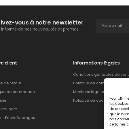
rivez-vous à notre newsletter
 informé de nos nouveautés et promos.
e client
Informations légales
Conditions générales de ven
ue de retour
Politique de confidentialité
ique de commande
Mentions légales
Pour offrir
nier
Politique de cookies
les cookies
e souhaits
de consenti
que le comp
on d'échafaudages
pas consent
certaines c