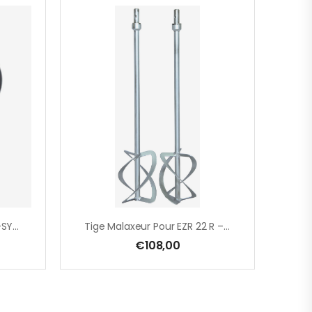
Système Anti Poussière H-SYSTEM : M18 – M16
Tige Malaxeur Pour EZR 22 R – EZR 23 R R/L – EZR 21 S – 230 X 650 Mm – Par Paire
€
108,00