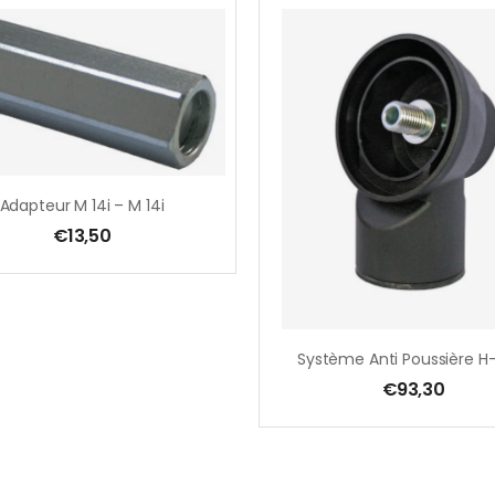
Adapteur M 14i – M 14i
€
13,50
€
93,30