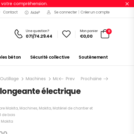
r votre compréhension.
Ig
Contact
Se connecter
|
Créer un compte
Aide?
Une question?
Mon panier
0
071/74.29.44
€
0,00
es béton
Sécurité collective
Soutènement
 Outillage
Machines
Makita
Prev
Travail de bois
Prochaine
Scies circu
 plongeante électrique
re Makita
,
Machines
,
Makita
,
Matériel de chantier et
l de bois
 Makita