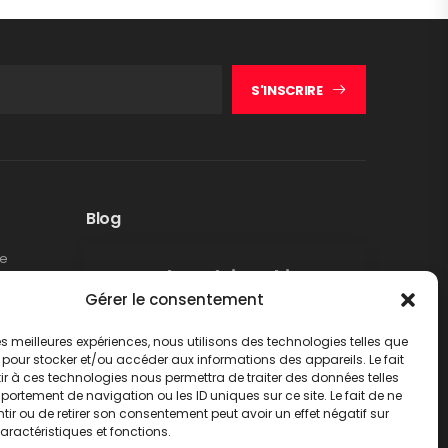
S'INSCRIRE
Blog
te
Rappel produit Makita –
Gérer le consentement
Pompe à graisse DGP180
Non classé
 les meilleures expériences, nous utilisons des technologies telles que
LIRE PLUS
 pour stocker et/ou accéder aux informations des appareils. Le fait
r à ces technologies nous permettra de traiter des données telles
ortement de navigation ou les ID uniques sur ce site. Le fait de ne
ir ou de retirer son consentement peut avoir un effet négatif sur
aractéristiques et fonctions.