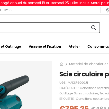
ongé annuel du samedi 18 au samedi 25 juillet inclus. Merci pou
0 - 12h00
 et Outillage
Visserie et Fixation
Atelier
Consommabl
Matériel de chantier et
Scie circulaire
UGS :
MAKSP6000J1
CATÉGORIES :
Conditions septemb
Outillage
,
Scies circulaires
,
Travai
ÉTIQUETTE :
Conditions septembre
€
395,25