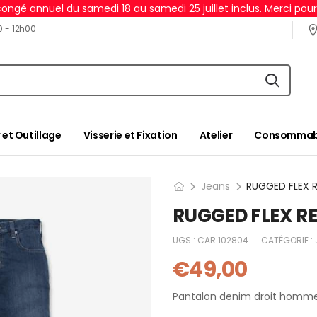
ongé annuel du samedi 18 au samedi 25 juillet inclus. Merci pou
0 - 12h00
 et Outillage
Visserie et Fixation
Atelier
Consommabl
Jeans
RUGGED FLEX R
UGS :
CAR.102804
CATÉGORIE :
€
49,00
Pantalon denim droit homme 