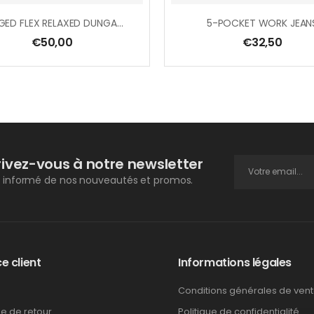
RUGGED FLEX RELAXED DUNGAREE JEAN
5-POCKET WORK JEAN
€
50,00
€
32,50
rivez-vous à notre newsletter
 informé de nos nouveautés et promos.
e client
Informations légales
Conditions générales de ven
ue de retour
Politique de confidentialité