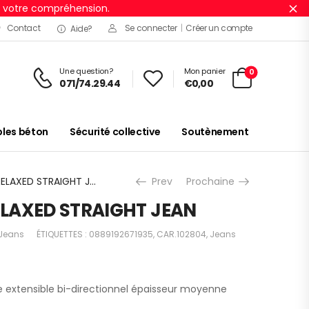
r votre compréhension.
Ig
Contact
Se connecter
|
Créer un compte
Aide?
Une question?
Mon panier
0
071/74.29.44
€
0,00
es béton
Sécurité collective
Soutènement
RUGGED FLEX RELAXED STRAIGHT JEAN
Prev
Prochaine
ELAXED STRAIGHT JEAN
Jeans
ÉTIQUETTES :
0889192671935
,
CAR.102804
,
Jeans
extensible bi-directionnel épaisseur moyenne