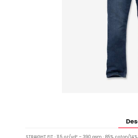
Des
STRAIGHT FIT · 11.5 oz/yd² – 390 gsm · 85% coton/14