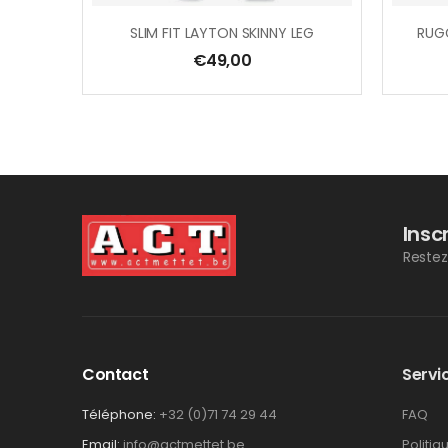
SLIM FIT LAYTON SKINNY LEG
€
49,00
Insc
Restez
Contact
Servic
Téléphone:
+32 (0)71 74 29 44
FAQ
Email:
info@actmettet.be
Politiq