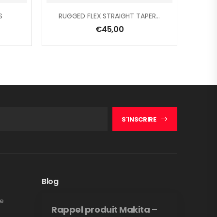
S
RUGGED FLEX STRAIGHT TAPERED JEAN
€
45,00
S'INSCRIRE
Blog
te
Rappel produit Makita –