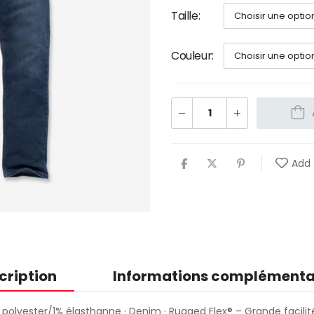
Taille
Couleur
Add 
cription
Informations complémenta
% polyester/1% élasthanne · Denim · Rugged Flex® – Grande facil