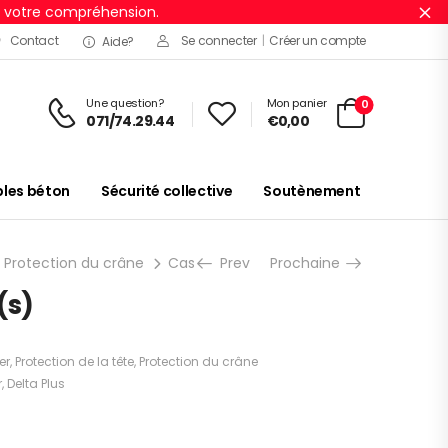
r votre compréhension.
Ig
Contact
Se connecter
|
Créer un compte
Aide?
Une question?
Mon panier
0
071/74.29.44
€
0,00
es béton
Sécurité collective
Soutènement
Protection du crâne
Casques de chantier
Prev
Prochaine
QUARTZ I 1 unité
(s)
er
,
Protection de la tête
,
Protection du crâne
r
,
Delta Plus