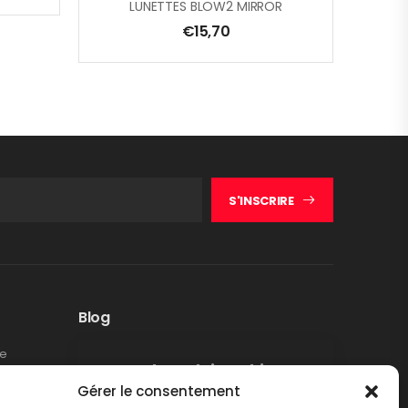
LUNETTES BLOW2 MIRROR
€
15,70
S'INSCRIRE
Blog
te
Rappel produit Makita –
Gérer le consentement
Pompe à graisse DGP180